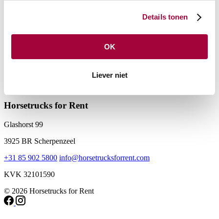
werkt
Prijzen
Verhuurpunten
Details tonen
Over HTFR
Over ons
Duurzaamheid
De voordelen
Blog
OK
Helpcentrum
Liever niet
Neem contact op
Veelgestelde vragen
Cookies
Privacybeleid
Algemene V. Huur
Algemene V. Shortlease
Algemene V. Verhuur
Horsetrucks for Rent
Glashorst 99
3925 BR Scherpenzeel
+31 85 902 5800
info@horsetrucksforrent.com
KVK 32101590
© 2026 Horsetrucks for Rent