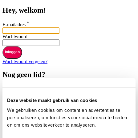
Hey, welkom!
*
E-mailadres
Wachtwoord
Inloggen
Wachtwoord vergeten?
Nog geen lid?
Heb je nog geen account? Zorg ervoor dat je je dan z.s.m.
vrijblijvend registreert en gemakkelijk je boekingen kunt inzien.
Deze website maakt gebruik van cookies
Registreren
We gebruiken cookies om content en advertenties te
personaliseren, om functies voor social media te bieden
Voor huurders
en om ons websiteverkeer te analyseren.
Boek een paardenwagen
Boek een paardenvrachtwagen
Hoe het