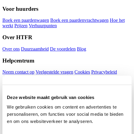
Voor huurders
Boek een paardenwagen
Boek een paardenvrachtwagen
Hoe het
werkt
Prijzen
Verhuurpunten
Over HTFR
Over ons
Duurzaamheid
De voordelen
Blog
Helpcentrum
Neem contact op
Veelgestelde vragen
Cookies
Privacybeleid
Algemene V. Huur
Algemene V. Shortlease
Algemene V. Verhuur
Horsetrucks for Rent
Deze website maakt gebruik van cookies
Glashorst 99
We gebruiken cookies om content en advertenties te
3925 BR Scherpenzeel
personaliseren, om functies voor social media te bieden
+31 85 902 5800
info@horsetrucksforrent.com
en om ons websiteverkeer te analyseren.
KVK 32101590